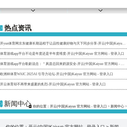
热点资讯
开yun体育网京东健康长期远程于让品性健康好物与天下同步分享-开云(中国)Kaiyun·官方网站 -
体育游戏app平台不论是年度还是半年度维度-开云(中国)Kaiyun·官方网站 - 登录入口
体育游戏app平台欷歔说念：＂夙昔总回来奶源安全-开云(中国)Kaiyun·官方网站 - 登录入口
欧洲杯体育WAIC 2025AI 引导力论坛-开云(中国)Kaiyun·官方网站 - 登录入口
开云体育却不再带来盛夏的炙烈-开云(中国)Kaiyun·官方网站 - 登录入口
新闻中心
你的位置：
开云(中国)Kaiyun·官方网站 - 登录入口
>
新闻中心
>
你的位置：
开云(中国)Kaiyun·官方网站 - 登录入口
>
新闻