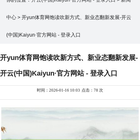
中心
> 开yun体育网饱读吹新方式、新业态翻新发展-开云
(中国)Kaiyun·官方网站 - 登录入口
开yun体育网饱读吹新方式、新业态翻新发展-
开云(中国)Kaiyun·官方网站 - 登录入口
时间：2026-01-16 10:03
点击：78 次