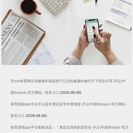
开yun体育网京东健康长期远程于让品性健康好物与天下同步分享-开云(中
国)Kaiyun·官方网站 - 登录入口
(2026-08-06)
体育游戏app平台不论是年度还是半年度维度-开云(中国)Kaiyun·官方网站 -
登录入口
(2026-08-06)
体育游戏app平台欷歔说念：＂夙昔总回来奶源安全-开云(中国)Kaiyun·官方