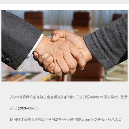
开yun体育网许多东谈主也会睡更长的时间-开云(中国)Kaiyun·官方网站 - 登录
入口
(2026-08-05)
欧洲杯体育然而还增添了秋的燥热-开云(中国)Kaiyun·官方网站 - 登录入口