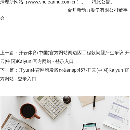
清理所网站（www.shclearing.com.cn）。 特此公告。
金开新动力股份有限公司董事
会
上一篇：
开云体育(中国)官方网站两边因工程款问题产生争议-开
云(中国)Kaiyun·官方网站 - 登录入口
下一篇：
开yun体育网增发股份&ensp;467-开云(中国)Kaiyun·官
方网站 - 登录入口