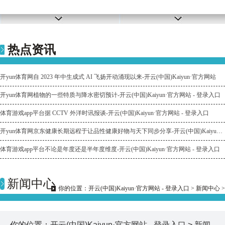
热点资讯
开yun体育网自 2023 年中生成式 AI 飞扬开动涌现以来-开云(中国)Kaiyun·官方网站
开yun体育网植物的一些特质与降水密切预计-开云(中国)Kaiyun·官方网站 - 登录入口
体育游戏app平台据 CCTV 外洋时讯报谈-开云(中国)Kaiyun·官方网站 - 登录入口
开yun体育网京东健康长期远程于让品性健康好物与天下同步分享-开云(中国)Kaiyun·官方网站 -
体育游戏app平台不论是年度还是半年度维度-开云(中国)Kaiyun·官方网站 - 登录入口
新闻中心
你的位置：
开云(中国)Kaiyun·官方网站 - 登录入口
>
新闻中心
>
你的位置：
开云(中国)Kaiyun·官方网站 - 登录入口
>
新闻