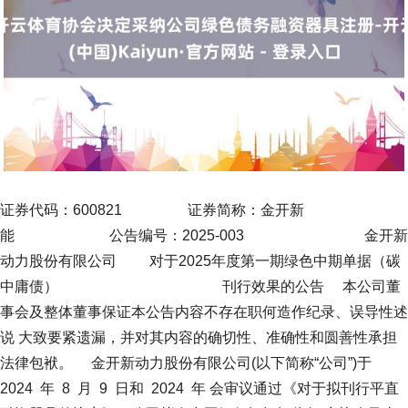
证券代码：600821 证券简称：金开新
能 公告编号：2025-003 金开新
动力股份有限公司 对于2025年度第一期绿色中期单据（碳
中庸债） 刊行效果的公告 本公司董
事会及整体董事保证本公告内容不存在职何造作纪录、误导性述
说 大致要紧遗漏，并对其内容的确切性、准确性和圆善性承担
法律包袱。 金开新动力股份有限公司(以下简称“公司”)于
2024 年 8 月 9 日和 2024 年 会审议通过《对于拟刊行平直