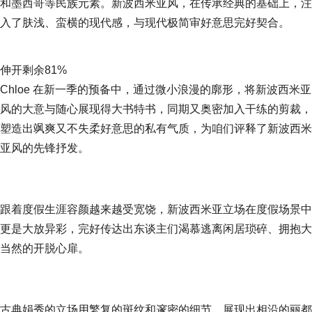
和墨西哥等民族元素。新波西米亚风，在传承经典的基础上，注
入了肤浅、蛮横的现代感，与现代极简审好意思完好契合。
伸开剩余81%
Chloe 在新一季的预备中，通过微小浪漫的廓形，将新波西米亚
风的大意与随心展现得大书特书，同期又奥密加入干练的剪裁，
塑造出飒爽又不失柔好意思的私有气质，为咱们评释了新波西米
亚风的先锋抒发。
跟着度假生涯容颜越来越受宽饶，新波西米亚立场在度假场景中
更是大放异彩，完好传达出东谈主们渴慕逃离闲居琐碎、拥抱大
当然的开脱心扉。
古典娟秀的立场用繁复的斑纹和邃密的细节，展现出相沿的丽都