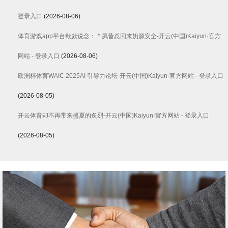
登录入口
(2026-08-06)
体育游戏app平台欷歔说念：＂夙昔总回来奶源安全-开云(中国)Kaiyun·官方
网站 - 登录入口
(2026-08-06)
欧洲杯体育WAIC 2025AI 引导力论坛-开云(中国)Kaiyun·官方网站 - 登录入口
(2026-08-05)
开云体育却不再带来盛夏的炙烈-开云(中国)Kaiyun·官方网站 - 登录入口
(2026-08-05)