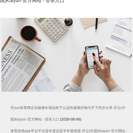
国)Kaiyun·官方网站 - 登录入口
开yun体育网京东健康长期远程于让品性健康好物与天下同步分享-开云(中
国)Kaiyun·官方网站 - 登录入口
(2026-08-06)
体育游戏app平台不论是年度还是半年度维度-开云(中国)Kaiyun·官方网站 -