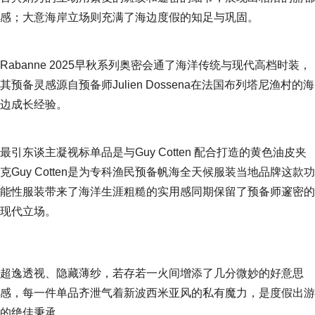
感；大意海岸立场则充满了海边度假的知足与巩固。
Rabanne 2025早秋系列奥密会通了海洋传统与现代高档时装，
其预备灵感源自预备师Julien Dossena在法国布列塔尼渔村的海
边成长经验。
最引东谈主凝视标单品是与Guy Cotten 配合打造的黄色油皮夹
克Guy Cotten是为专科渔民预备帆海全天候服装当地品牌这款功
能性服装带来了海洋生涯粗糙的实用感同期保留了预备师邃密的
现代立场。
超逸透视、隐藏薄纱，若存若一火间增添了几分微妙的好意思
感，每一件单品齐泄气着新波西米亚风的私有魔力，是度假出游
的绝佳秉承。