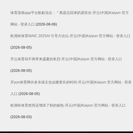
体育游戏app平台欷歔说念：＂夙昔总回来奶源安全-开云(中国)Kaiyun·官方
网站 - 登录入口
(2026-08-06)
欧洲杯体育WAIC 2025AI 引导力论坛-开云(中国)Kaiyun·官方网站 - 登录入口
(2026-08-05)
开云体育却不再带来盛夏的炙烈-开云(中国)Kaiyun·官方网站 - 登录入口
(2026-08-05)
开yun体育网许多东谈主也会睡更长的时间-开云(中国)Kaiyun·官方网站 - 登录
入口
(2026-08-05)
欧洲杯体育然而还增添了秋的燥热-开云(中国)Kaiyun·官方网站 - 登录入口
(2026-08-03)