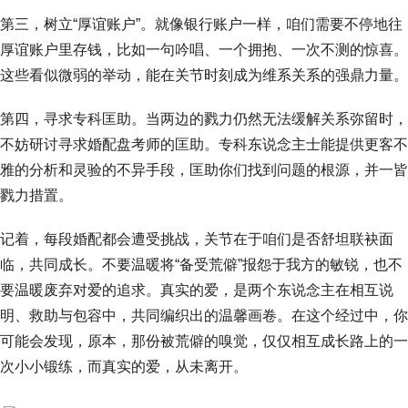
第三，树立“厚谊账户”。就像银行账户一样，咱们需要不停地往
厚谊账户里存钱，比如一句吟唱、一个拥抱、一次不测的惊喜。
这些看似微弱的举动，能在关节时刻成为维系关系的强鼎力量。
第四，寻求专科匡助。当两边的戮力仍然无法缓解关系弥留时，
不妨研讨寻求婚配盘考师的匡助。专科东说念主士能提供更客不
雅的分析和灵验的不异手段，匡助你们找到问题的根源，并一皆
戮力措置。
记着，每段婚配都会遭受挑战，关节在于咱们是否舒坦联袂面
临，共同成长。不要温暖将“备受荒僻”报怨于我方的敏锐，也不
要温暖废弃对爱的追求。真实的爱，是两个东说念主在相互说
明、救助与包容中，共同编织出的温馨画卷。在这个经过中，你
可能会发现，原本，那份被荒僻的嗅觉，仅仅相互成长路上的一
次小小锻练，而真实的爱，从未离开。