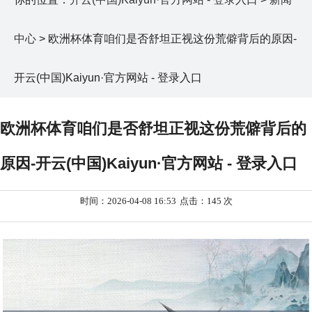
中心
> 欧洲杯体育咱们是否舒坦正视这份荒僻背后的原因-
开云(中国)Kaiyun·官方网站 - 登录入口
欧洲杯体育咱们是否舒坦正视这份荒僻背后的
原因-开云(中国)Kaiyun·官方网站 - 登录入口
时间：2026-04-08 16:53
点击：145 次