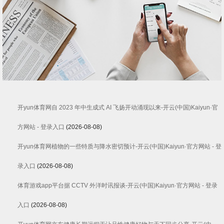
开yun体育网自 2023 年中生成式 AI 飞扬开动涌现以来-开云(中国)Kaiyun·官
方网站 - 登录入口
(2026-08-08)
开yun体育网植物的一些特质与降水密切预计-开云(中国)Kaiyun·官方网站 - 登
录入口
(2026-08-08)
体育游戏app平台据 CCTV 外洋时讯报谈-开云(中国)Kaiyun·官方网站 - 登录
入口
(2026-08-08)