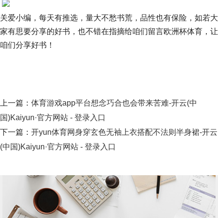
关爱小编，每天有推选，量大不愁书荒，品性也有保险，如若大
家有思要分享的好书，也不错在指摘给咱们留言欧洲杯体育，让
咱们分享好书！
上一篇：
体育游戏app平台想念巧合也会带来苦难-开云(中
国)Kaiyun·官方网站 - 登录入口
下一篇：
开yun体育网身穿玄色无袖上衣搭配不法则半身裙-开云
(中国)Kaiyun·官方网站 - 登录入口