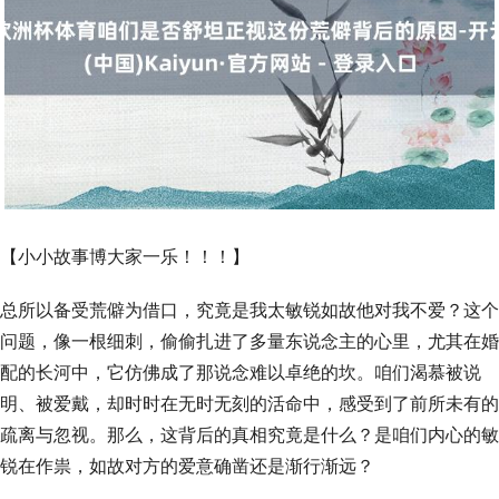
【小小故事博大家一乐！！！】
总所以备受荒僻为借口，究竟是我太敏锐如故他对我不爱？这个
问题，像一根细刺，偷偷扎进了多量东说念主的心里，尤其在婚
配的长河中，它仿佛成了那说念难以卓绝的坎。咱们渴慕被说
明、被爱戴，却时时在无时无刻的活命中，感受到了前所未有的
疏离与忽视。那么，这背后的真相究竟是什么？是咱们内心的敏
锐在作祟，如故对方的爱意确凿还是渐行渐远？