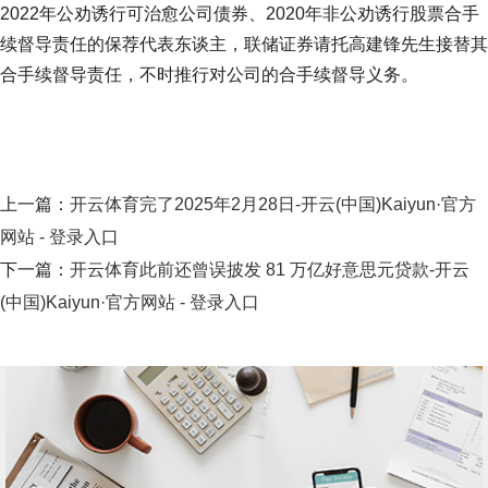
2022年公劝诱行可治愈公司债券、2020年非公劝诱行股票合手
续督导责任的保荐代表东谈主，联储证券请托高建锋先生接替其
合手续督导责任，不时推行对公司的合手续督导义务。
上一篇：
开云体育完了2025年2月28日-开云(中国)Kaiyun·官方
网站 - 登录入口
下一篇：
开云体育此前还曾误披发 81 万亿好意思元贷款-开云
(中国)Kaiyun·官方网站 - 登录入口