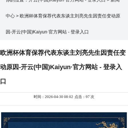
中心
> 欧洲杯体育保荐代表东谈主刘亮先生因责任变动原
因-开云(中国)Kaiyun·官方网站 - 登录入口
欧洲杯体育保荐代表东谈主刘亮先生因责任变
动原因-开云(中国)Kaiyun·官方网站 - 登录入
口
时间：2026-04-30 08:02
点击：97 次