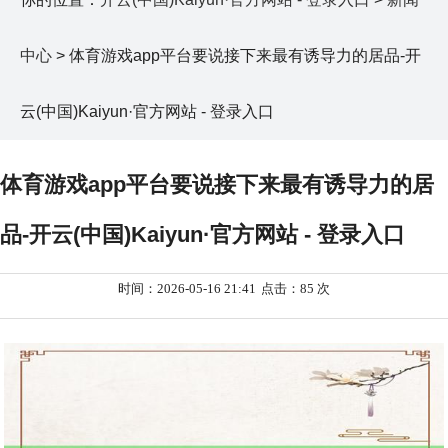
中心
> 体育游戏app平台要说接下来最有诱导力的居品-开
云(中国)Kaiyun·官方网站 - 登录入口
体育游戏app平台要说接下来最有诱导力的居
品-开云(中国)Kaiyun·官方网站 - 登录入口
时间：2026-05-16 21:41
点击：85 次