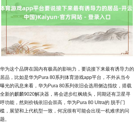
华为这个品牌在国内有极高的影响力，要说接下来最有诱导力的
居品，比如是华为Pura 80系列体育游戏app平台，不外从当今
曝光的讯息来看，华为Pura 80系列依旧会选用侧边指纹，搭载
全新的麒麟9020解决器，将会进步红枫镜头，同期还有卫星寻
呼功能，然则价钱依旧会崇高，华为Pura 80 Ultra的 脱手门
槛，展望和上代机型一致，何况很有可能会出现一机难求的问
题。