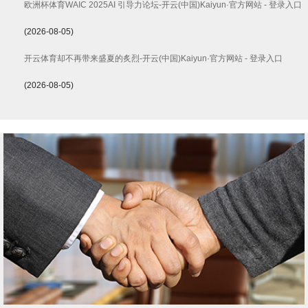
欧洲杯体育WAIC 2025AI 引导力论坛-开云(中国)Kaiyun·官方网站 - 登录入口
(2026-08-05)
开云体育却不再带来盛夏的炙烈-开云(中国)Kaiyun·官方网站 - 登录入口
(2026-08-05)