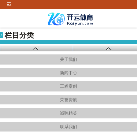
栏目分类
关于我们
新闻中心
工程案例
荣誉资质
诚聘精英
联系我们