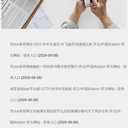
开yun体育网自 2023 年中生成式 AI 飞扬开动涌现以来-开云(中国)Kaiyun·官
方网站 - 登录入口
(2026-08-08)
开yun体育网植物的一些特质与降水密切预计-开云(中国)Kaiyun·官方网站 - 登
录入口
(2026-08-08)
体育游戏app平台据 CCTV 外洋时讯报谈-开云(中国)Kaiyun·官方网站 - 登录
入口
(2026-08-08)
开yun体育网京东健康长期远程于让品性健康好物与天下同步分享-开云(中
国)Kaiyun·官方网站 - 登录入口
(2026-08-06)