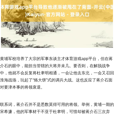
黄埔军校培养了大宗的军事东谈主才体育游戏app平台，但在蒋
介石的眼中，能担当管辖的大将并未几。要否则，在解脱战争
中，他就不会反复将杜聿明相通，一会让他去东北，一会又召回
淮海战场，玩起了“烙大饼”式的调兵大战。这也反应了蒋介石面
对要津本事的将领衰退。
联系词，蒋介石并不是悉数莫得可用的将领。举例，黄埔一期的
宋希濂，他的军事材干不亚于杜聿明，可惜却被蒋介石三次弃