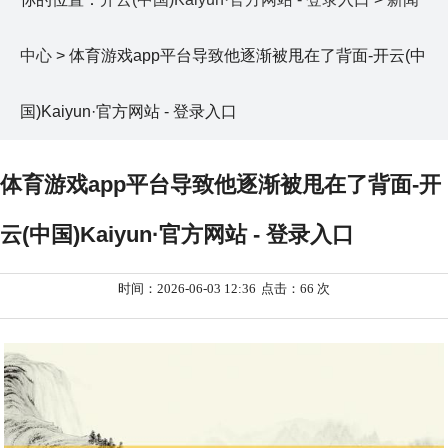
中心
> 体育游戏app平台导致他逐渐被甩在了背面-开云(中
国)Kaiyun·官方网站 - 登录入口
体育游戏app平台导致他逐渐被甩在了背面-开
云(中国)Kaiyun·官方网站 - 登录入口
时间：2026-06-03 12:36
点击：66 次