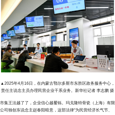
▲2025年4月16日，在内蒙古鄂尔多斯市东胜区政务服务中心，
责任主说念主员办理民营企业干系业务。新华社记者 李志鹏 摄
市集王法越了了，企业信心越矍铄。玛戈隆特骨瓷（上海）有限
公司独创东说念主赵春阳暗意，这部法律“为民营经济长气节、