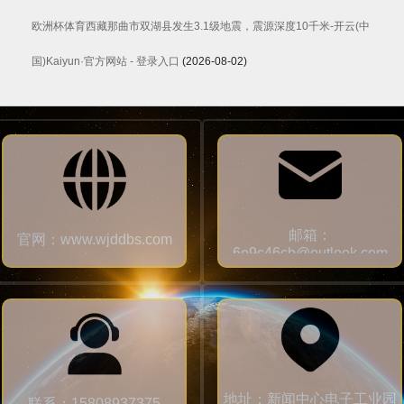
欧洲杯体育西藏那曲市双湖县发生3.1级地震，震源深度10千米-开云(中
国)Kaiyun·官方网站 - 登录入口
(2026-08-02)
邮箱：
官网：www.wjddbs.com
6e9c46cb@outlook.com
地址：新闻中心电子工业园
联系：15808937375