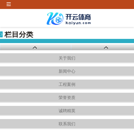
栏目分类
关于我们
新闻中心
工程案例
荣誉资质
诚聘精英
联系我们