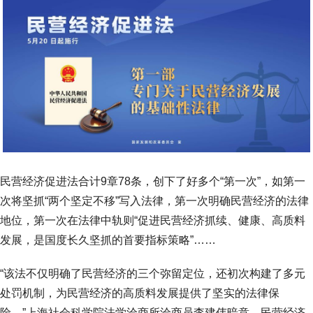
民营经济促进法合计9章78条，创下了好多个“第一次”，如第一
次将坚抓“两个坚定不移”写入法律，第一次明确民营经济的法律
地位，第一次在法律中轨则“促进民营经济抓续、健康、高质料
发展，是国度长久坚抓的首要指标策略”……
“该法不仅明确了民营经济的三个弥留定位，还初次构建了多元
处罚机制，为民营经济的高质料发展提供了坚实的法律保
险。”上海社会科学院法学洽商所洽商员李建伟暗意，民营经济