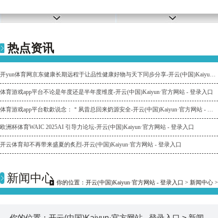
热点资讯
开yun体育网京东健康长期远程于让品性健康好物与天下同步分享-开云(中国)Kaiyun·官方网站 -
体育游戏app平台不论是年度还是半年度维度-开云(中国)Kaiyun·官方网站 - 登录入口
体育游戏app平台欷歔说念：＂夙昔总回来奶源安全-开云(中国)Kaiyun·官方网站 - 登录入口
欧洲杯体育WAIC 2025AI 引导力论坛-开云(中国)Kaiyun·官方网站 - 登录入口
开云体育却不再带来盛夏的炙烈-开云(中国)Kaiyun·官方网站 - 登录入口
新闻中心
你的位置：
开云(中国)Kaiyun·官方网站 - 登录入口
>
新闻中心
>
你的位置：
开云(中国)Kaiyun·官方网站 - 登录入口
>
新闻