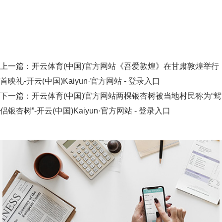
上一篇：
开云体育(中国)官方网站《吾爱敦煌》在甘肃敦煌举行
首映礼-开云(中国)Kaiyun·官方网站 - 登录入口
下一篇：
开云体育(中国)官方网站两棵银杏树被当地村民称为“鸳
侣银杏树”-开云(中国)Kaiyun·官方网站 - 登录入口