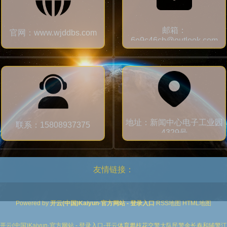
邮箱：
官网：www.wjddbs.com
6e9c46cb@outlook.com
地址：新闻中心电子工业园
联系：15808937375
4329号
友情链接：
Powered by
开云(中国)Kaiyun·官方网站 - 登录入口
RSS地图
HTML地图
开云(中国)Kaiyun·官方网站 - 登录入口-开云体育攀枝花交警大队民警余长春和辅警江