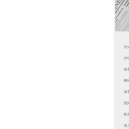
开
(中
体
网站
体
国)
欧洲
录