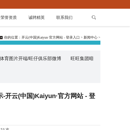
荣誉资质
诚聘精英
联系我们
你的位置：
开云(中国)Kaiyun·官方网站 - 登录入口
>
新闻中心
>
云体育图片开端/旺仔俱乐部微博 旺旺集团暗
中国)Kaiyun·官方网站 - 登
53 次