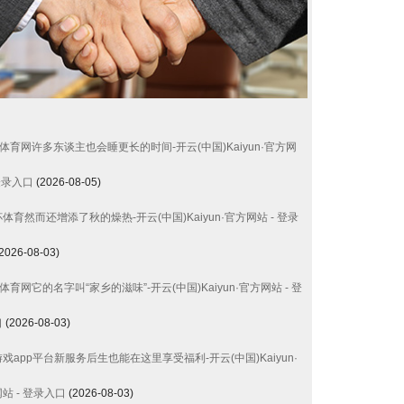
n体育网许多东谈主也会睡更长的时间-开云(中国)Kaiyun·官方网
 登录入口
(2026-08-05)
体育然而还增添了秋的燥热-开云(中国)Kaiyun·官方网站 - 登录
2026-08-03)
n体育网它的名字叫“家乡的滋味”-开云(中国)Kaiyun·官方网站 - 登
口
(2026-08-03)
戏app平台新服务后生也能在这里享受福利-开云(中国)Kaiyun·
站 - 登录入口
(2026-08-03)