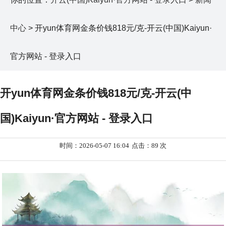
中心
> 开yun体育网金条价钱818元/克-开云(中国)Kaiyun·
官方网站 - 登录入口
开yun体育网金条价钱818元/克-开云(中
国)Kaiyun·官方网站 - 登录入口
时间：2026-05-07 16:04
点击：89 次