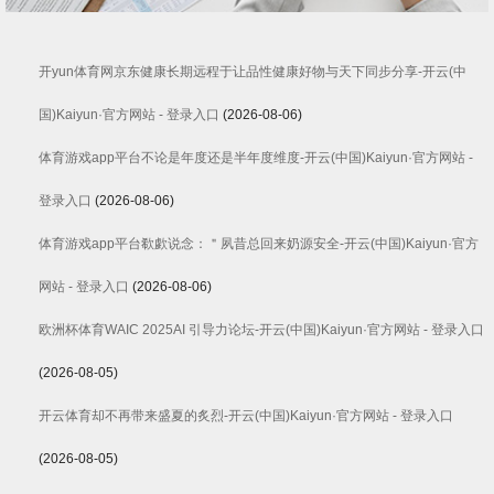
开yun体育网京东健康长期远程于让品性健康好物与天下同步分享-开云(中
国)Kaiyun·官方网站 - 登录入口
(2026-08-06)
体育游戏app平台不论是年度还是半年度维度-开云(中国)Kaiyun·官方网站 -
登录入口
(2026-08-06)
体育游戏app平台欷歔说念：＂夙昔总回来奶源安全-开云(中国)Kaiyun·官方
网站 - 登录入口
(2026-08-06)
欧洲杯体育WAIC 2025AI 引导力论坛-开云(中国)Kaiyun·官方网站 - 登录入口
(2026-08-05)
开云体育却不再带来盛夏的炙烈-开云(中国)Kaiyun·官方网站 - 登录入口
(2026-08-05)