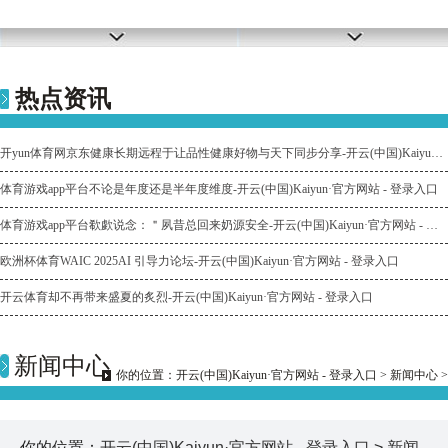
热点资讯
开yun体育网京东健康长期远程于让品性健康好物与天下同步分享-开云(中国)Kaiyun·官方网站 -
体育游戏app平台不论是年度还是半年度维度-开云(中国)Kaiyun·官方网站 - 登录入口
体育游戏app平台欷歔说念：＂夙昔总回来奶源安全-开云(中国)Kaiyun·官方网站 - 登录入口
欧洲杯体育WAIC 2025AI 引导力论坛-开云(中国)Kaiyun·官方网站 - 登录入口
开云体育却不再带来盛夏的炙烈-开云(中国)Kaiyun·官方网站 - 登录入口
新闻中心
你的位置：
开云(中国)Kaiyun·官方网站 - 登录入口
>
新闻中心
>
你的位置：
开云(中国)Kaiyun·官方网站 - 登录入口
>
新闻