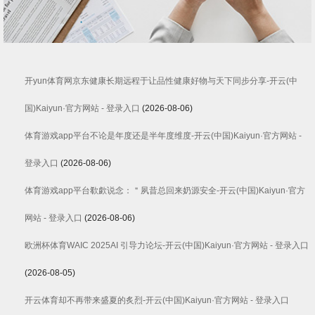
开yun体育网京东健康长期远程于让品性健康好物与天下同步分享-开云(中
国)Kaiyun·官方网站 - 登录入口
(2026-08-06)
体育游戏app平台不论是年度还是半年度维度-开云(中国)Kaiyun·官方网站 -
登录入口
(2026-08-06)
体育游戏app平台欷歔说念：＂夙昔总回来奶源安全-开云(中国)Kaiyun·官方
网站 - 登录入口
(2026-08-06)
欧洲杯体育WAIC 2025AI 引导力论坛-开云(中国)Kaiyun·官方网站 - 登录入口
(2026-08-05)
开云体育却不再带来盛夏的炙烈-开云(中国)Kaiyun·官方网站 - 登录入口