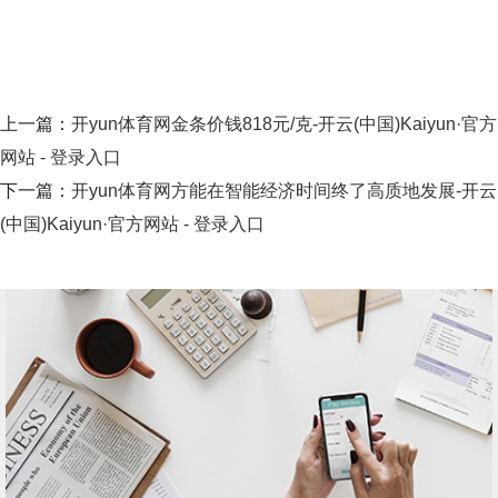
上一篇：
开yun体育网金条价钱818元/克-开云(中国)Kaiyun·官方
网站 - 登录入口
下一篇：
开yun体育网方能在智能经济时间终了高质地发展-开云
(中国)Kaiyun·官方网站 - 登录入口