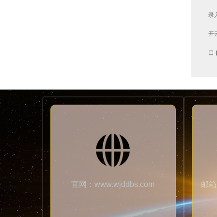
录
开
口
(
官网：www.wjddbs.com
邮箱：