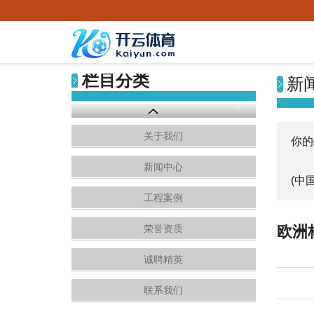
栏目分类
新
关于我们
你的
新闻中心
(中国
工程案例
欧洲
荣誉资质
诚聘精英
联系我们