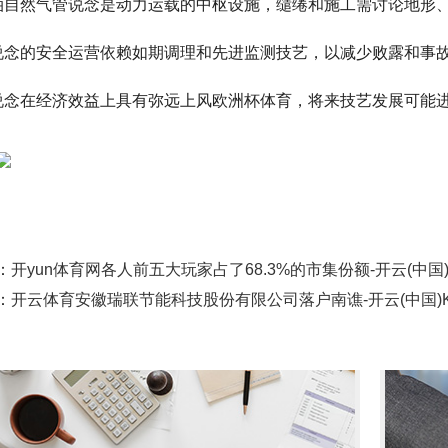
油自然气管说念是动力运载的中枢设施，缱绻和施工需讨论地形
说念的安全运营依赖如期调理和先进监测技艺，以减少败露和事
说念在经济效益上具有弥远上风欧洲杯体育，将来技艺发展可能
：
开yun体育网各人前五大玩家占了68.3%的市集份额-开云(中国)Ka
：
开云体育安徽瑞联节能科技股份有限公司落户南谯-开云(中国)Kai