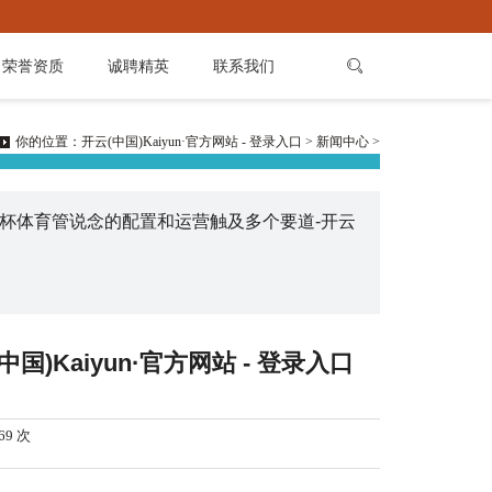
荣誉资质
诚聘精英
联系我们
你的位置：
开云(中国)Kaiyun·官方网站 - 登录入口
>
新闻中心
>
洲杯体育管说念的配置和运营触及多个要道-开云
Kaiyun·官方网站 - 登录入口
9 次