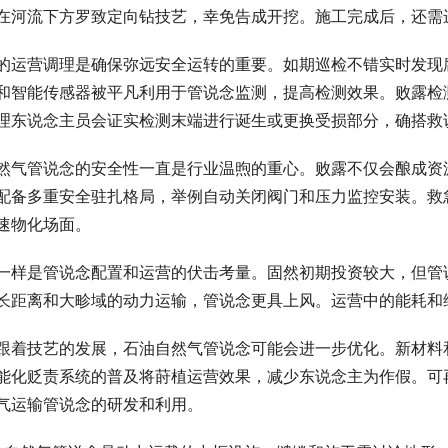
在河流下方罗致定向钻技艺，幸免告成开挖。施工完成后，还需
的运营调理是确保弥远安全运转的重要。如期巡检不错实时发现
和智能传感器被平凡利用于管说念监测，提高检测效果。败露检
理东说念主员会证实检测末端进行诞生或更换受损部分，确搭救
然气管说念的安全性一直是行业温煦的重心。败露不仅会酿成资
配备多重安全驻扎格局，举例自动关闭阀门和压力监控安装。救
速物化场面。
一样是管说念配置和运营的伏击考量。固然初期投资较大，但管
长距离和大畛域的动力运输，管说念更具上风。运营中的能耗和
跟着技艺的发展，石油自然气管说念可能会进一步优化。新材料
能化贬责系统的普及将莳植运营效果，减少东说念主为作假。可
气运输管说念的研发和利用。