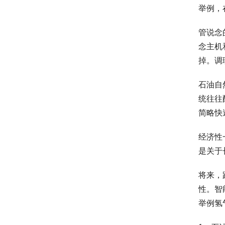
举例，
管说念
念主机
掉。调
石油自
统往往
简略快
经济性
是关于
将来，
性。智
举例氢