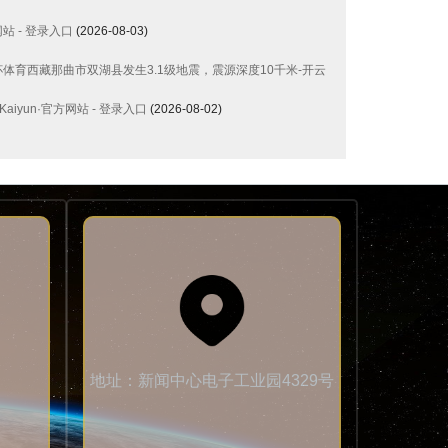
站 - 登录入口
(2026-08-03)
体育西藏那曲市双湖县发生3.1级地震，震源深度10千米-开云
Kaiyun·官方网站 - 登录入口
(2026-08-02)
地址：新闻中心电子工业园4329号